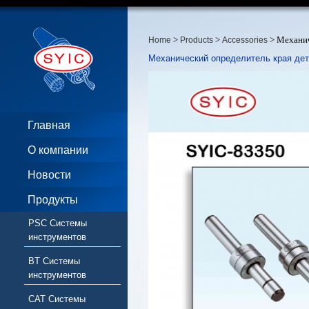
>
>
> Механич
Home
Products
Accessories
Механический определитель края де
Главная
О компании
Новости
Продукты
PSC Системы
инструментов
BT Системы
инструментов
CAT Системы