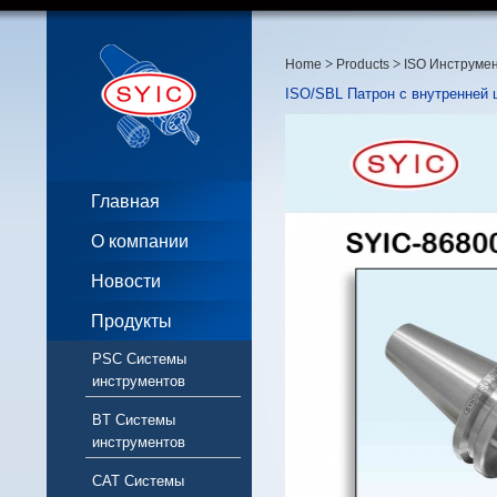
>
>
Home
Products
ISO Инструме
ISO/SBL Патрон с внутренней 
Главная
О компании
Новости
Продукты
PSC Системы
инструментов
BT Системы
инструментов
CAT Системы