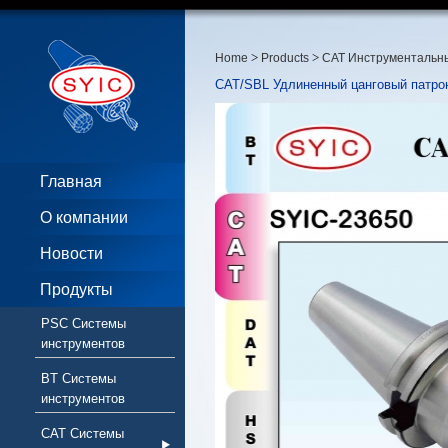
>
>
Home
Products
CAT Инструментальн
CAT/SBL Удлиненный цанговый патро
Главная
О компании
Новости
Продукты
PSC Системы
инструментов
BT Системы
инструментов
CAT Системы