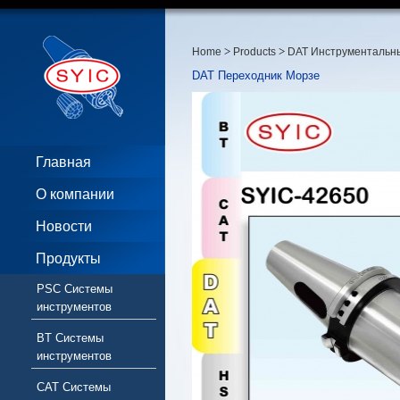
>
>
Home
Products
DAT Инструментальн
DAT Переходник Морзе
Главная
О компании
Новости
Продукты
PSC Системы
инструментов
BT Системы
инструментов
CAT Системы