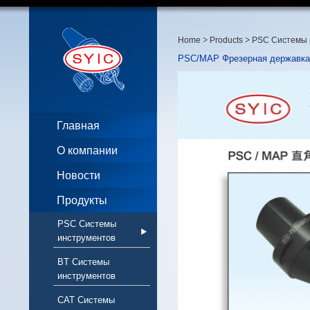
>
>
Home
Products
PSC Системы 
PSC/MAP Фрезерная державка
Главная
О компании
Новости
Продукты
PSC Системы
инструментов
BT Системы
инструментов
CAT Системы