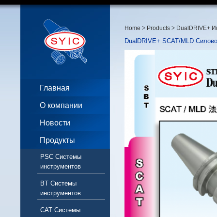
>
>
Home
Products
DualDRIVE+ И
DualDRIVE+ SCAT/MLD Силовой
Главная
О компании
Новости
Продукты
PSC Системы
инструментов
BT Системы
инструментов
CAT Системы