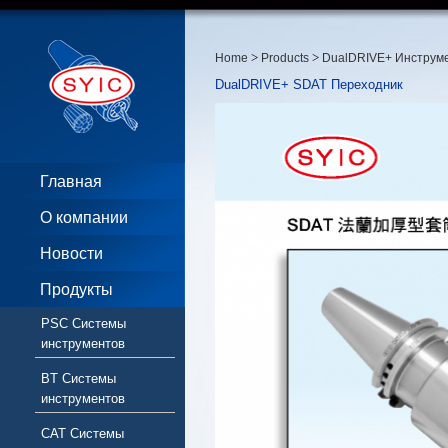
>
>
Home
Products
DualDRIVE+ Инструм
DualDRIVE+ SDAT Переходник
Главная
О компании
Новости
Продукты
PSC Системы
инструментов
BT Системы
инструментов
CAT Системы