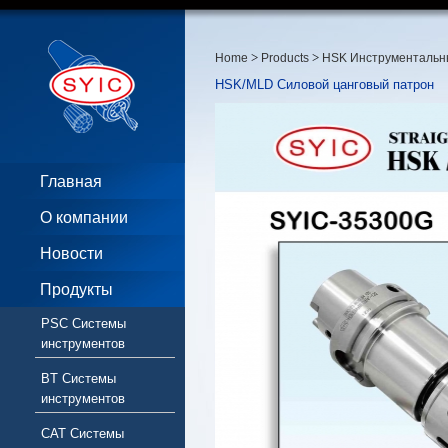
>
>
Home
Products
HSK Инструментальн
HSK/MLD Силовой цанговый патрон
Главная
О компании
Новости
Продукты
PSC Системы
инструментов
BT Системы
инструментов
CAT Системы