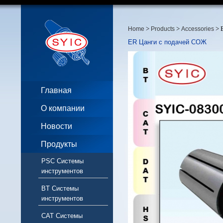
>
>
> 
Home
Products
Accessories
ER Цанги с подачей СОЖ
Главная
О компании
Новости
Продукты
PSC Системы
инструментов
BT Системы
инструментов
CAT Системы