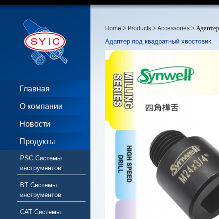
>
>
> Адаптер
Home
Products
Accessories
Адаптер под квадратный хвостовик
Главная
О компании
Новости
Продукты
PSC Системы
инструментов
BT Системы
инструментов
CAT Системы