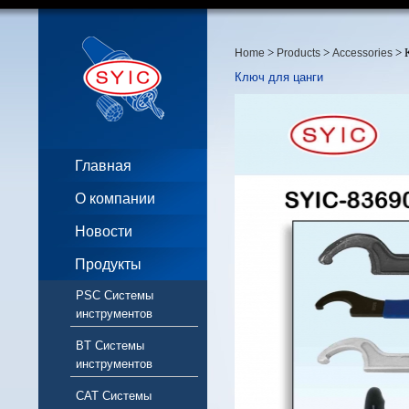
>
>
> 
Home
Products
Accessories
Ключ для цанги
Главная
О компании
Новости
Продукты
PSC Системы
инструментов
BT Системы
инструментов
CAT Системы